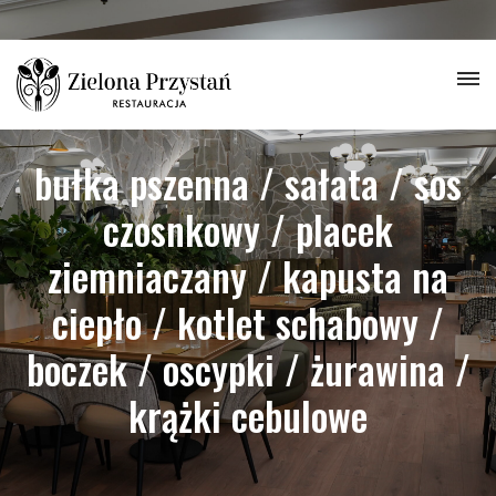
bułka pszenna / sałata / sos
czosnkowy / placek
ziemniaczany / kapusta na
ciepło / kotlet schabowy /
boczek / oscypki / żurawina /
krążki cebulowe