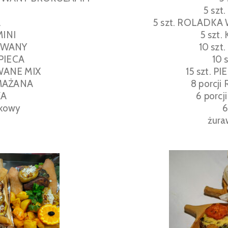
5 sz
A
5 szt. ROLADK
MINI
5 szt
ROWANY
10 sz
 PIECA
10 
OWANE MIX
15 szt. 
SMAŻANA
8 porcj
KA
6 porc
nkowy
6
żura