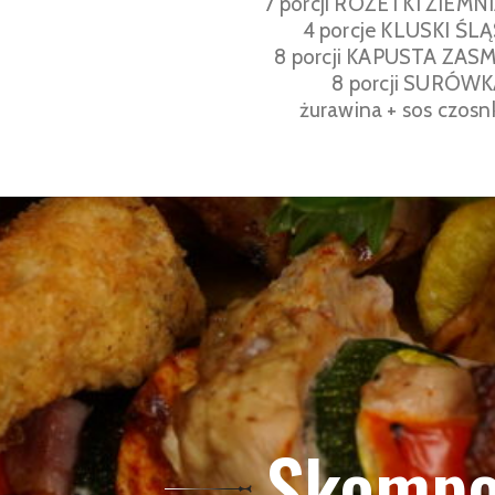
7 porcji ROZETKI ZIEM
4 porcje KLUSKI ŚL
8 porcji KAPUSTA ZA
8 porcji SURÓW
żurawina + sos czos
Skompo