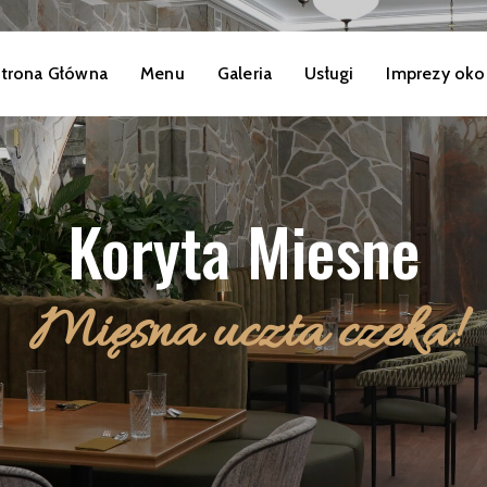
trona Główna
Menu
Galeria
Usługi
Imprezy oko
Koryta Miesne
Mięsna uczta czeka!