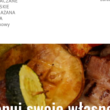
NIACZANE
ĄSKIE
SMAŻANA
KA
nkowy
nuj swoje własne