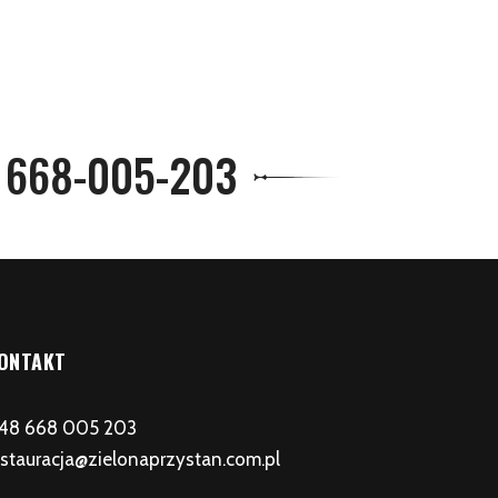
m 668-005-203
ONTAKT
 48 668 005 203
estauracja@zielonaprzystan.com.pl