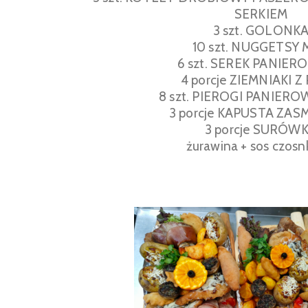
SERKIEM
3 szt. GOLONK
10 szt. NUGGETSY 
6 szt. SEREK PANIE
4 porcje ZIEMNIAKI Z
8 szt. PIEROGI PANIER
3 porcje KAPUSTA ZA
3 porcje SURÓW
żurawina + sos czos