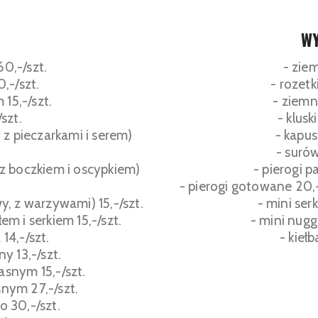
W
60,-/szt.
- ziem
,-/szt.
- rozetk
 15,-/szt.
- ziemn
/szt.
- klusk
 z pieczarkami i serem)
- kapus
- suró
 z boczkiem i oscypkiem)
- pierogi p
- pierogi gotowane 20,- 
, z warzywami) 15,-/szt.
- mini ser
m i serkiem 15,-/szt.
- mini nugg
 14,-/szt.
- kiełb
y 13,-/szt.
asnym 15,-/szt.
nym 27,-/szt.
o 30,-/szt.