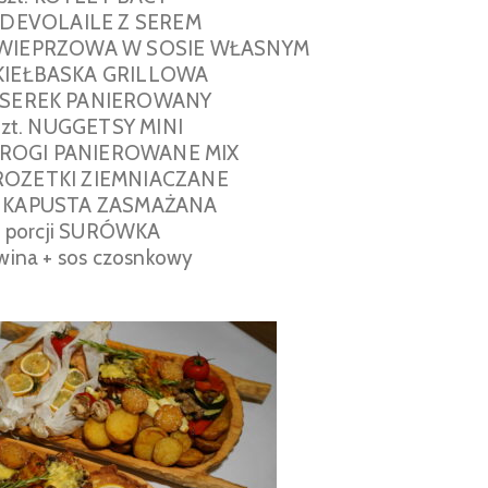
t. DEVOLAILE Z SEREM
A WIEPRZOWA W SOSIE WŁASNYM
. KIEŁBASKA GRILLOWA
t. SEREK PANIEROWANY
szt. NUGGETSY MINI
PIEROGI PANIEROWANE MIX
i ROZETKI ZIEMNIACZANE
ji KAPUSTA ZASMAŻANA
 porcji SURÓWKA
wina + sos czosnkowy