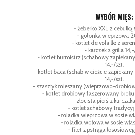
WYBÓR MIĘS:
- żeberko XXL z cebulką 
- golonka wieprzowa 20
- kotlet de volaille z serem
- karczek z grilla 14,-
- kotlet burmistrz (schabowy zapiekany
14,-/szt.
- kotlet baca (schab w cieście zapiekany
14,-/szt.
- szaszłyk mieszany (wieprzowo-drobiowy
- kotlet drobiowy faszerowany brokułe
- złocista pierś z kurczaka
- kotlet schabowy tradycyjn
- roladka wieprzowa w sosie wł
- roladka wołowa w sosie włas
- filet z pstrąga łososioweg