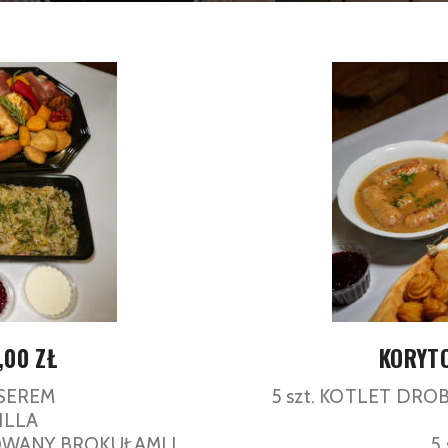
,00 ZŁ
KORYTO
 SEREM
5 szt. KOTLET DR
RILLA
OWANY BROKUŁAMI I
5