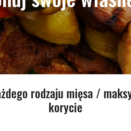
ażdego rodzaju mięsa / maksy
korycie