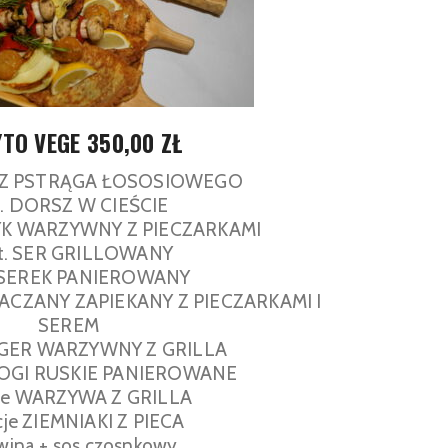
TO VEGE 350,00 ZŁ
ET Z PSTRĄGA ŁOSOSIOWEGO
z. DORSZ W CIEŚCIE
ŁYK WARZYWNY Z PIECZARKAMI
zt. SER GRILLOWANY
. SEREK PANIEROWANY
NIACZANY ZAPIEKANY Z PIECZARKAMI I
SEREM
URGER WARZYWNY Z GRILLA
EROGI RUSKIE PANIEROWANE
cje WARZYWA Z GRILLA
cje ZIEMNIAKI Z PIECA
wina + sos czosnkowy