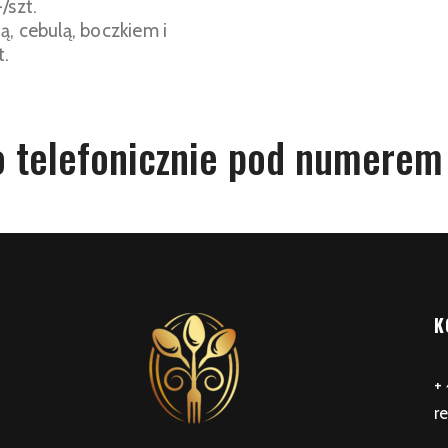
/szt.
ą, cebulą, boczkiem i
t.
 telefonicznie pod numere
K
+
r