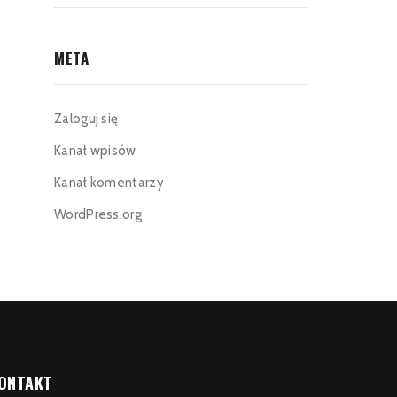
META
Zaloguj się
Kanał wpisów
Kanał komentarzy
WordPress.org
ONTAKT