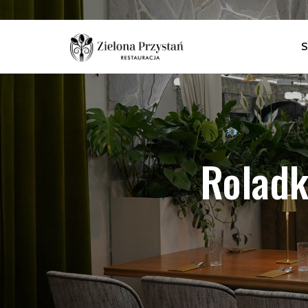
S
Roladk