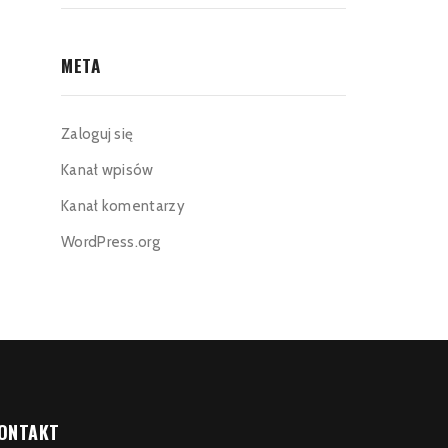
META
Zaloguj się
Kanał wpisów
Kanał komentarzy
WordPress.org
ONTAKT